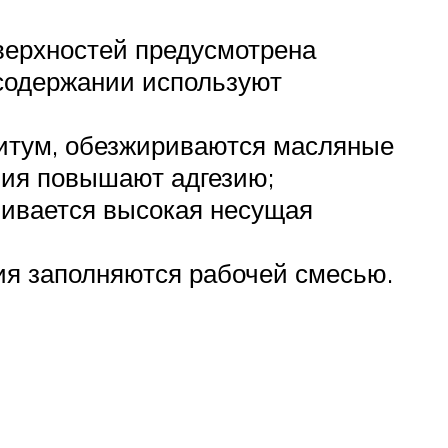
верхностей предусмотрена
осодержании используют
битум, обезжириваются масляные
вия повышают адгезию;
чивается высокая несущая
ия заполняются рабочей смесью.