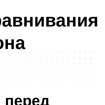
равнивания
она
 перед