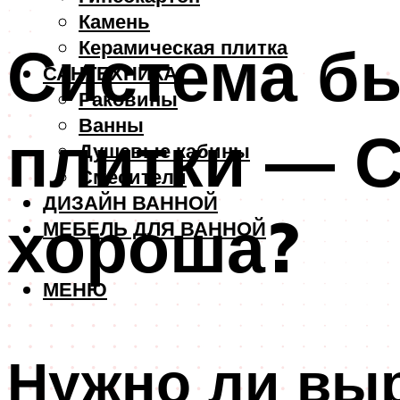
Камень
Система б
Керамическая плитка
САНТЕХНИКА
Раковины
Ванны
плитки — С
Душевые кабины
Смесители
ДИЗАЙН ВАННОЙ
хороша?
МЕБЕЛЬ ДЛЯ ВАННОЙ
МЕНЮ
Нужно ли выр