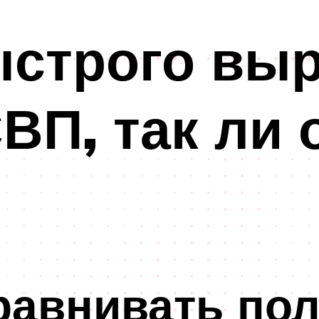
ыстрого вы
ВП, так ли 
авнивать пол