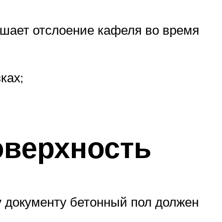
ьшает отслоение кафеля во время
ках;
оверхность
у документу бетонный пол должен