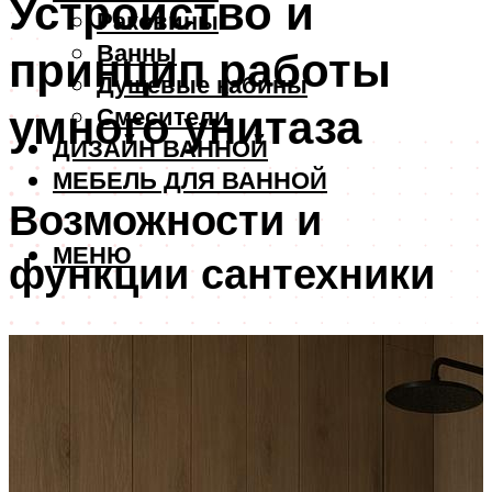
Устройство и
Раковины
Ванны
принцип работы
Душевые кабины
умного унитаза
Смесители
ДИЗАЙН ВАННОЙ
МЕБЕЛЬ ДЛЯ ВАННОЙ
Возможности и
МЕНЮ
функции сантехники