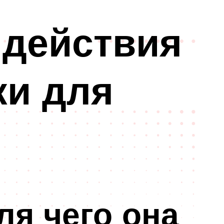
 действия
ки для
ля чего она