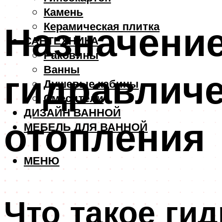
Камень
Назначение
Керамическая плитка
САНТЕХНИКА
Раковины
Ванны
гидравличе
Душевые кабины
Смесители
ДИЗАЙН ВАННОЙ
отопления
МЕБЕЛЬ ДЛЯ ВАННОЙ
МЕНЮ
Что такое гид