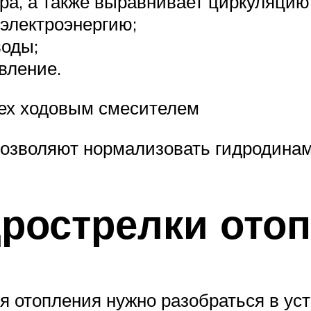
ра, а также выравнивает циркуляцию 
 электроэнергию;
воды;
вление.
ех ходовым смесителем
позволяют нормализовать гидродинам
дрострелки ото
я отопления нужно разобраться в уст