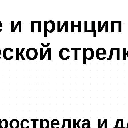
 и принцип
ской стрел
рострелка и д