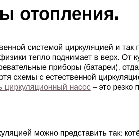
ы отопления.
венной системой циркуляцией и так п
физики тепло поднимает в верх. От 
гревательные приборы (батареи), отда
Хотя схемы с естественной циркуляци
ь циркуляционный насос
– это резко
уляцией можно представить так: кот