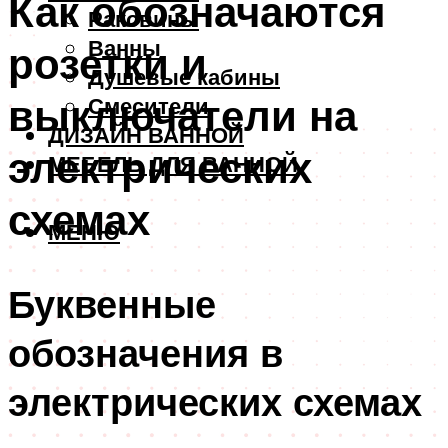
Как обозначаются
Раковины
Ванны
розетки и
Душевые кабины
выключатели на
Смесители
ДИЗАЙН ВАННОЙ
электрических
МЕБЕЛЬ ДЛЯ ВАННОЙ
схемах
МЕНЮ
Буквенные
обозначения в
электрических схемах