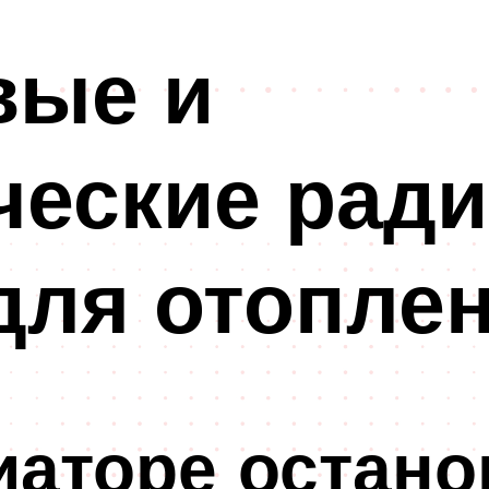
вые и
ческие рад
для отопле
иаторе остано