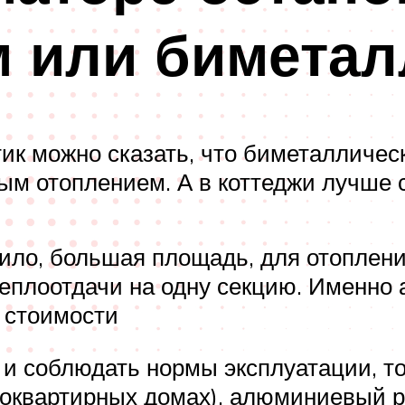
 или биметал
тик можно сказать, что биметалличе
ым отоплением. А в коттеджи лучше
вило, большая площадь, для отоплен
теплоотдачи на одну секцию. Именно
а стоимости
и соблюдать нормы эксплуатации, то
огоквартирных домах), алюминиевый р