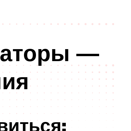
иаторы —
ния
виться: