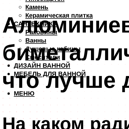
Камень
Алюминие
Керамическая плитка
САНТЕХНИКА
Раковины
Ванны
биметалли
Душевые кабины
Смесители
ДИЗАЙН ВАННОЙ
что лучше 
МЕБЕЛЬ ДЛЯ ВАННОЙ
МЕНЮ
На каком рад