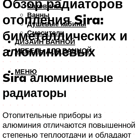
Обзор радиаторов
Раковины
Ванны
отопления Sira:
Душевые кабины
биметаллических и
Смесители
ДИЗАЙН ВАННОЙ
алюминиевых
МЕБЕЛЬ ДЛЯ ВАННОЙ
МЕНЮ
Sira алюминиевые
радиаторы
Отопительные приборы из
алюминия отличаются повышенной
степенью теплоотдачи и обладают