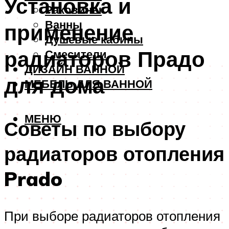
Установка и
Раковины
Ванны
применение
Душевые кабины
радиаторов Прадо
Смесители
ДИЗАЙН ВАННОЙ
для дома
МЕБЕЛЬ ДЛЯ ВАННОЙ
МЕНЮ
Советы по выбору
радиаторов отопления
Prado
При выборе радиаторов отопления