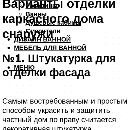
Варианты отделки
Раковины
Ванны
каркасного дома
Душевые кабины
снаружи
Смесители
ДИЗАЙН ВАННОЙ
МЕБЕЛЬ ДЛЯ ВАННОЙ
№1. Штукатурка для
МЕНЮ
отделки фасада
Самым востребованным и простым
способом украсить и защитить
частный дом по праву считается
декоративная штукатурка.