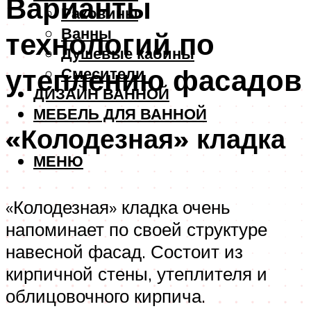
Варианты
Раковины
Ванны
технологий по
Душевые кабины
утеплению фасадов
Смесители
ДИЗАЙН ВАННОЙ
МЕБЕЛЬ ДЛЯ ВАННОЙ
«Колодезная» кладка
МЕНЮ
«Колодезная» кладка очень
напоминает по своей структуре
навесной фасад. Состоит из
кирпичной стены, утеплителя и
облицовочного кирпича.