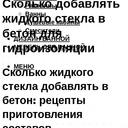
Сколько добавлять
Раковины
Ванны
жидкого стекла в
Душевые кабины
бетон для
Смесители
ДИЗАЙН ВАННОЙ
гидроизоляции
МЕБЕЛЬ ДЛЯ ВАННОЙ
МЕНЮ
Сколько жидкого
стекла добавлять в
бетон: рецепты
приготовления
составов