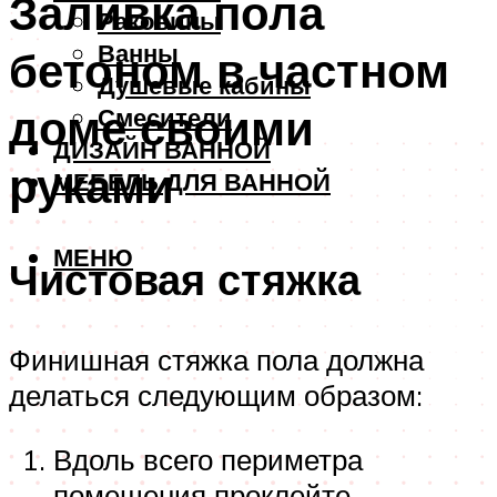
Заливка пола
Раковины
Ванны
бетоном в частном
Душевые кабины
доме своими
Смесители
ДИЗАЙН ВАННОЙ
руками
МЕБЕЛЬ ДЛЯ ВАННОЙ
МЕНЮ
Чистовая стяжка
Финишная стяжка пола должна
делаться следующим образом:
Вдоль всего периметра
помещения проклейте