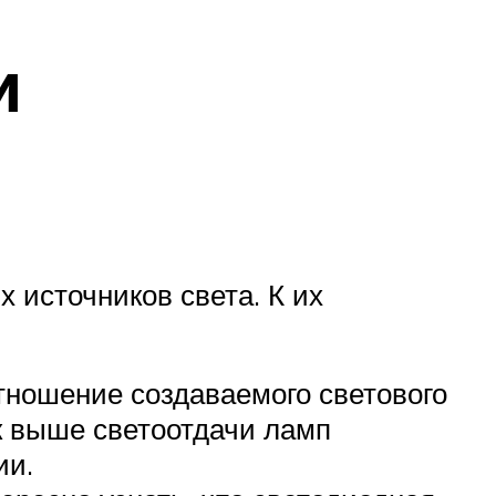
и
 источников света. К их
тношение создаваемого светового
к выше светоотдачи ламп
ии.