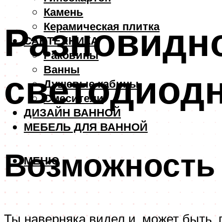
Камень
Разновидно
Керамическая плитка
САНТЕХНИКА
Раковины
Ванны
светодиод
Душевые кабины
Смесители
ДИЗАЙН ВАННОЙ
МЕБЕЛЬ ДЛЯ ВАННОЙ
Возможность
МЕНЮ
Ты наверняка видел и, может быть,