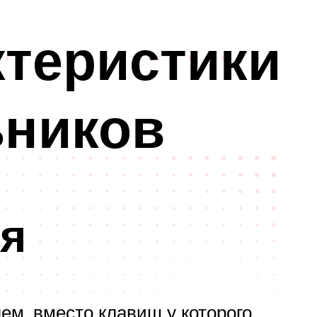
ктеристики
ьников
я
ем, вместо клавиш у которого