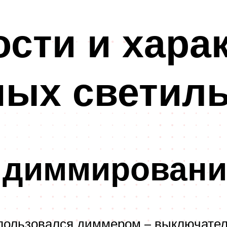
сти и хара
ных светил
 диммировани
 пользовался диммером – выключател