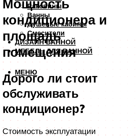
Мощность
Раковины
Ванны
кондиционера и
Душевые кабины
площадь
Смесители
ДИЗАЙН ВАННОЙ
помещения
МЕБЕЛЬ ДЛЯ ВАННОЙ
МЕНЮ
Дорого ли стоит
обслуживать
кондиционер?
Стоимость эксплуатации