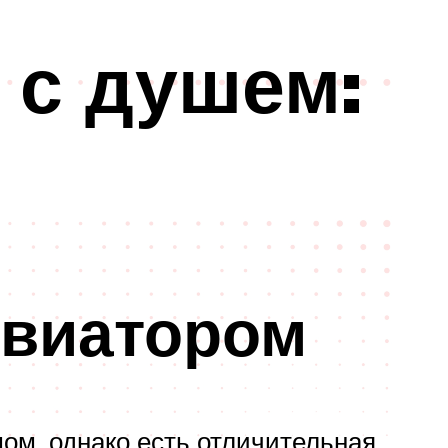
 с душем:
евиатором
мом, однако есть отличительная