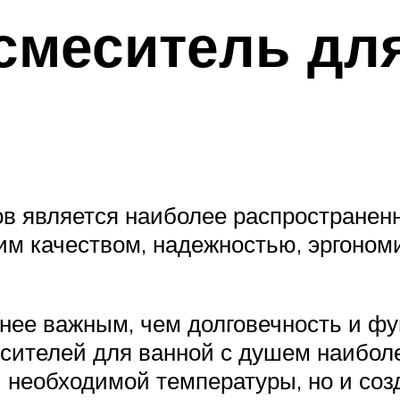
смеситель для
ов является наиболее распростране
им качеством, надежностью, эргоном
нее важным, чем долговечность и фу
сителей для ванной с душем наиболе
й необходимой температуры, но и со