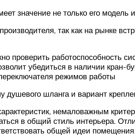
еет значение не только его модель и
роизводителя, так как на рынке вст
но проверить работоспособность сис
озволит убедиться в наличии кран-б
 переключателя режимов работы
 душевого шланга и вариант креплен
характеристик, немаловажным крите
саться в общий стиль интерьера. Отл
тветствовать общей идеи помещения