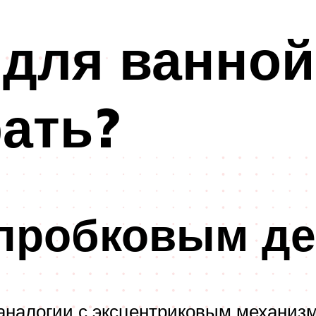
для ванной
ать?
 пробковым д
 аналогии с эксцентриковым механиз