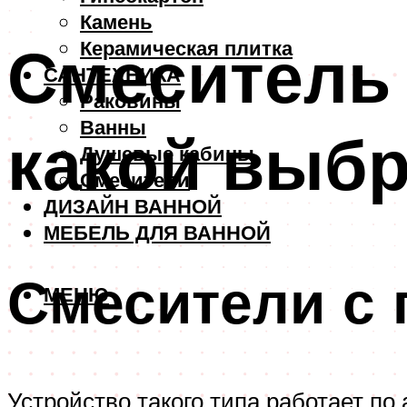
Камень
Смеситель 
Керамическая плитка
САНТЕХНИКА
Раковины
Ванны
какой выбр
Душевые кабины
Смесители
ДИЗАЙН ВАННОЙ
МЕБЕЛЬ ДЛЯ ВАННОЙ
Смесители с
МЕНЮ
Устройство такого типа работает по