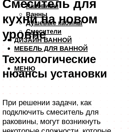
Смеситель для
Раковины
Ванны
кухни на новом
Душевые кабины
уровне
Смесители
ДИЗАЙН ВАННОЙ
МЕБЕЛЬ ДЛЯ ВАННОЙ
Технологические
МЕНЮ
нюансы установки
При решении задачи, как
подключить смеситель для
раковины, могут возникнуть
некоторые сложности, которые