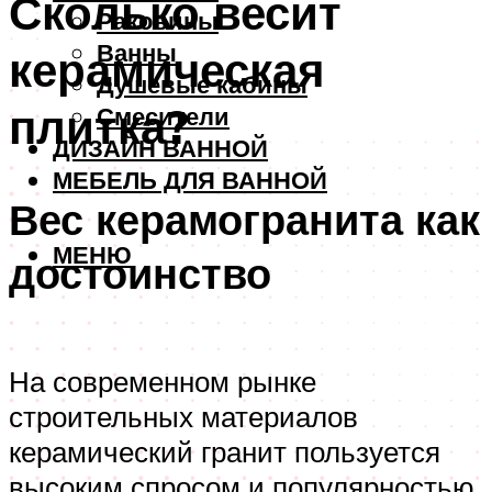
Сколько весит
Раковины
Ванны
керамическая
Душевые кабины
плитка?
Смесители
ДИЗАЙН ВАННОЙ
МЕБЕЛЬ ДЛЯ ВАННОЙ
Вес керамогранита как
МЕНЮ
достоинство
На современном рынке
строительных материалов
керамический гранит пользуется
высоким спросом и популярностью.