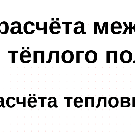
расчёта ме
 тёплого по
асчёта теплов