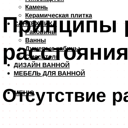
Камень
Принципы 
Керамическая плитка
САНТЕХНИКА
Раковины
Ванны
расстояния
Душевые кабины
Смесители
ДИЗАЙН ВАННОЙ
МЕБЕЛЬ ДЛЯ ВАННОЙ
Отсутствие р
МЕНЮ