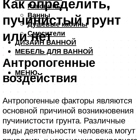
Как определить,
Раковины
Ванны
пучинистый грунт
Душевые кабины
или нет
Смесители
ДИЗАЙН ВАННОЙ
МЕБЕЛЬ ДЛЯ ВАННОЙ
Антропогенные
МЕНЮ
воздействия
Антропогенные факторы являются
основной причиной возникновения
пучинистости грунта. Различные
виды деятельности человека могут