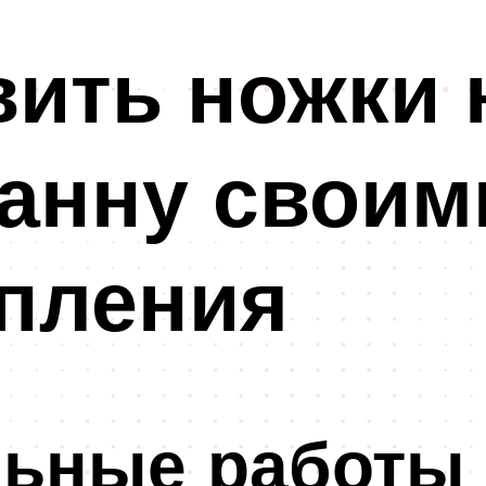
вить ножки 
анну своим
епления
льные работы