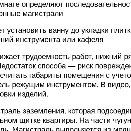
омнате определяют последовательнос
онные магистрали
 установить ванну до укладки плитк
ений инструмента или кафеля
ижает трудоемкость работ, нижний р
Недостаток способа — риск поврежде
осчитать габариты помещения с учето
ель режущим инструментом. В видео
овки изделий.
траль заземления, которая подсоедин
ьном щитке квартиры. На части чугу
ль. Магистраль выполняется из медн