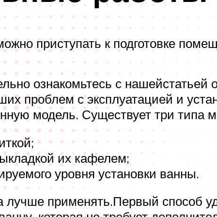
ожно приступать к подготовке помеще
тельно ознакомьтесь с нашейстатьей 
их проблем с эксплуатацией и устано
нную модель. Существует три типа м
иткой;
выкладкой их кафелем;
ируемого уровня установки ванны.
а лучше применять.Первый способ уд
нну, которая не требует дополнитель