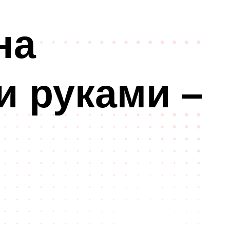
на
и руками –