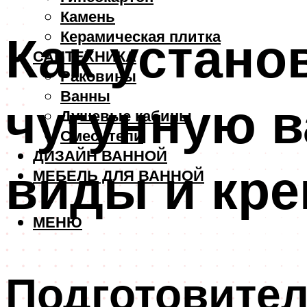
Камень
Как устано
Керамическая плитка
САНТЕХНИКА
Раковины
Ванны
чугунную в
Душевые кабины
Смесители
ДИЗАЙН ВАННОЙ
виды и кр
МЕБЕЛЬ ДЛЯ ВАННОЙ
МЕНЮ
Подготовите