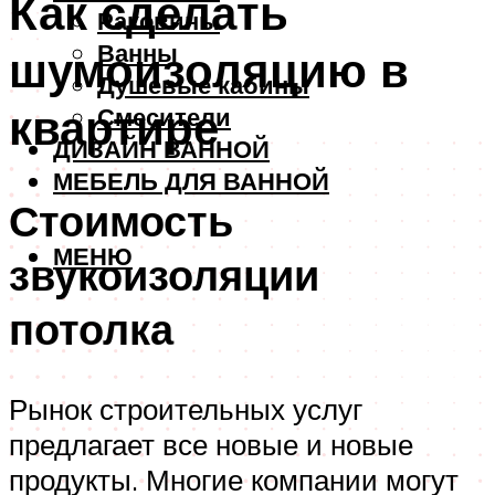
Как сделать
Раковины
Ванны
шумоизоляцию в
Душевые кабины
квартире
Смесители
ДИЗАЙН ВАННОЙ
МЕБЕЛЬ ДЛЯ ВАННОЙ
Стоимость
МЕНЮ
звукоизоляции
потолка
Рынок строительных услуг
предлагает все новые и новые
продукты. Многие компании могут