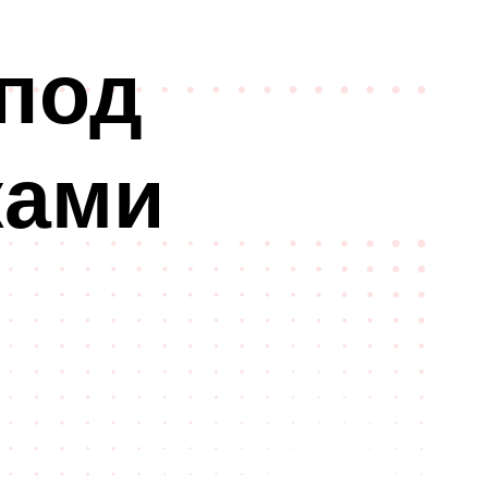
 под
ками