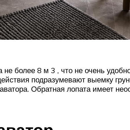
 не более 8 м 3 , что не очень удо
действия подразумевают выемку грун
каватора. Обратная лопата имеет не
аватор