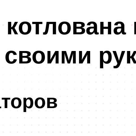
 котлована
 своими ру
аторов