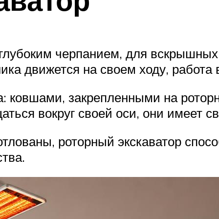
 глубоким черпанием, для вскрышных 
ника движется на своем ходу, работа
: ковшами, закрепленными на роторн
аться вокруг своей оси, они имеет с
котлованы, роторный экскаватор спос
тва.