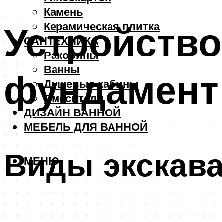
Камень
Устройство
Керамическая плитка
САНТЕХНИКА
Раковины
Ванны
фундамент
Душевые кабины
Смесители
ДИЗАЙН ВАННОЙ
МЕБЕЛЬ ДЛЯ ВАННОЙ
Виды экскав
МЕНЮ