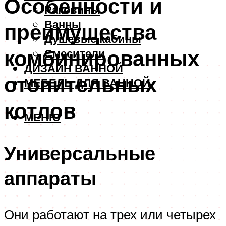
Особенности и
Раковины
Ванны
преимущества
Душевые кабины
комбинированных
Смесители
ДИЗАЙН ВАННОЙ
отопительных
МЕБЕЛЬ ДЛЯ ВАННОЙ
котлов
МЕНЮ
Универсальные
аппараты
Они работают на трех или четырех