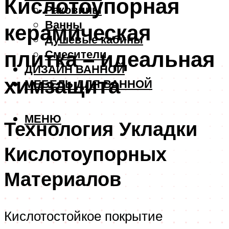
Кислотоупорная
Раковины
Ванны
керамическая
Душевые кабины
плитка – идеальная
Смесители
ДИЗАЙН ВАННОЙ
химзащита
МЕБЕЛЬ ДЛЯ ВАННОЙ
МЕНЮ
Технология Укладки
Кислотоупорных
Материалов
Кислотостойкое покрытие