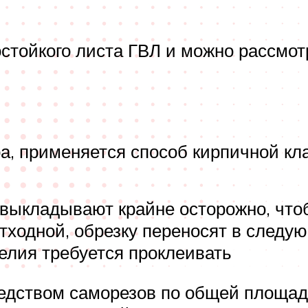
остойкого листа ГВЛ и можно рассмо
ра, применяется способ кирпичной кл
 выкладывают крайне осторожно, чт
тходной, обрезку переносят в следую
делия требуется проклеивать
дством саморезов по общей площади