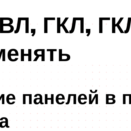
ВЛ, ГКЛ, ГК
менять
е панелей в 
а