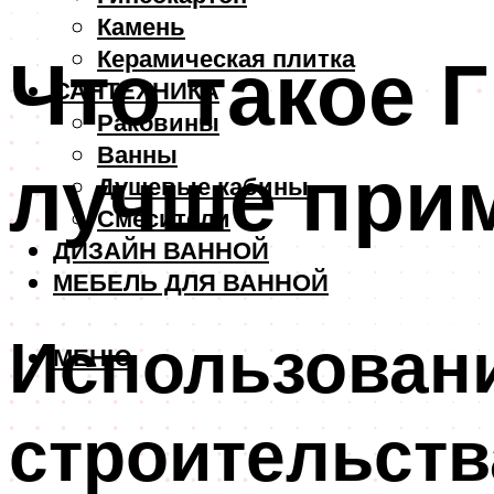
Камень
Что такое Г
Керамическая плитка
САНТЕХНИКА
Раковины
Ванны
лучше при
Душевые кабины
Смесители
ДИЗАЙН ВАННОЙ
МЕБЕЛЬ ДЛЯ ВАННОЙ
Использовани
МЕНЮ
строительств