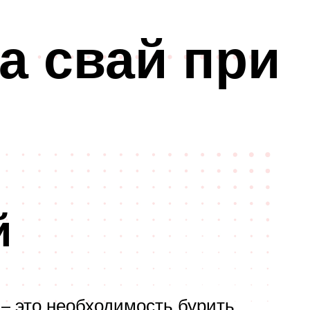
а свай при
й
– это необходимость бурить