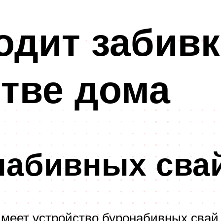
одит забивк
тве дома
набивных сва
имеет устройство буронабивных свай 