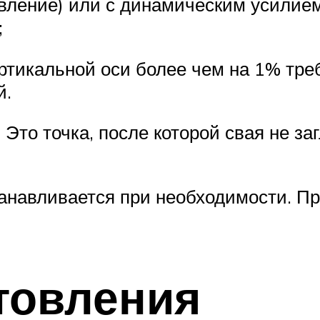
ление) или с динамическим усилием 
;
ртикальной оси более чем на 1% треб
й.
 Это точка, после которой свая не за
танавливается при необходимости. Пр
товления