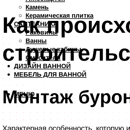
Камень
Как происх
Керамическая плитка
САНТЕХНИКА
Раковины
Ванны
строительс
Душевые кабины
Смесители
ДИЗАЙН ВАННОЙ
МЕБЕЛЬ ДЛЯ ВАННОЙ
Монтаж буро
МЕНЮ
Характерная особенность, которую 