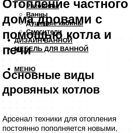
Отопление частного
Раковины
Ванны
дома дровами с
Душевые кабины
помощью котла и
Смесители
ДИЗАЙН ВАННОЙ
печи
МЕБЕЛЬ ДЛЯ ВАННОЙ
МЕНЮ
Основные виды
дровяных котлов
Арсенал техники для отопления
постоянно пополняется новыми,