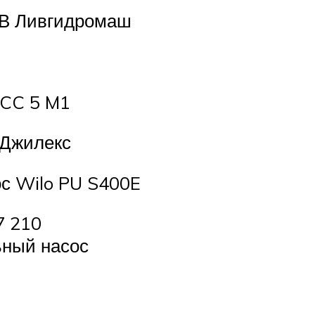
0В Ливгидромаш
CC 5 M1
 Джилекс
с Wilo PU S400E
7 210
ьный насос