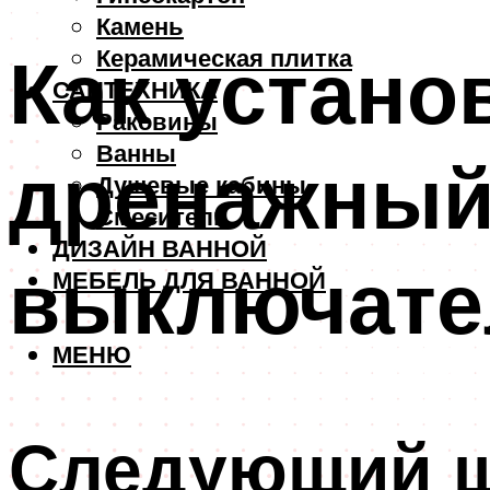
Камень
Как устано
Керамическая плитка
САНТЕХНИКА
Раковины
Ванны
дренажный
Душевые кабины
Смесители
ДИЗАЙН ВАННОЙ
выключате
МЕБЕЛЬ ДЛЯ ВАННОЙ
МЕНЮ
Следующий 