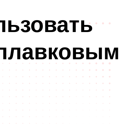
льзовать
оплавковым