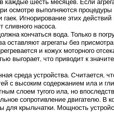
 каждые шесть месяцев. Если агрегат
 При осмотре выполняются процедуры
 гаек. Игнорирование этих действий 
т сливного насоса.
 должна кончаться вода. Только в пог
ва оставляют агрегаты без присмотра
ерегревается и кожух моторного отсек
ью выгорает, что приводит к значи
ая среда устройства. Считается, чт
ей с высоким содержанием ила и глин
отным слоем тугого ила, но впоследс
ельное сопротивление двигателю. В к
ы для крыльчатки. Мощность устройс