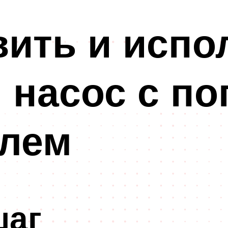
вить и испо
 насос с п
лем
шаг