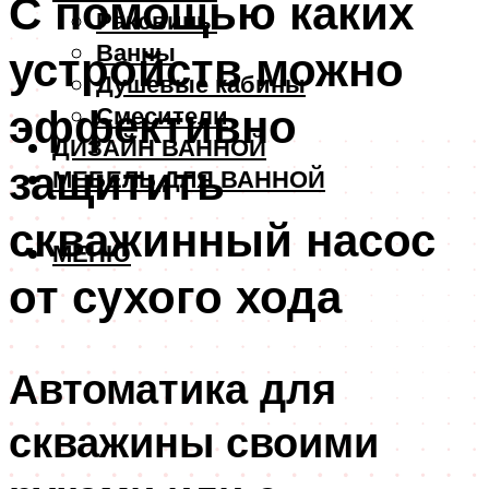
С помощью каких
Раковины
Ванны
устройств можно
Душевые кабины
эффективно
Смесители
ДИЗАЙН ВАННОЙ
защитить
МЕБЕЛЬ ДЛЯ ВАННОЙ
скважинный насос
МЕНЮ
от сухого хода
Автоматика для
скважины своими