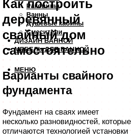
Как построить
Раковины
Ванны
деревянный
Душевые кабины
свайный дом
Смесители
ДИЗАЙН ВАННОЙ
самостоятельно
МЕБЕЛЬ ДЛЯ ВАННОЙ
МЕНЮ
Варианты свайного
фундамента
Фундамент на сваях имеет
несколько разновидностей, которые
отличаются технологией установки