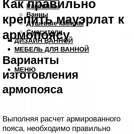
Как правильно
Раковины
Ванны
крепить мауэрлат к
Душевые кабины
армопоясу
Смесители
ДИЗАЙН ВАННОЙ
МЕБЕЛЬ ДЛЯ ВАННОЙ
Варианты
МЕНЮ
изготовления
армопояса
Выполняя расчет армированного
пояса, необходимо правильно