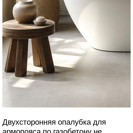
Двухсторонняя опалубка для
армопояса по газобетону не