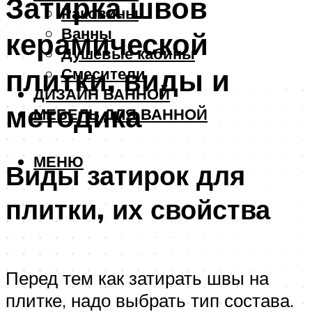
Затирка швов
Раковины
Ванны
керамической
Душевые кабины
плитки, виды и
Смесители
ДИЗАЙН ВАННОЙ
методика
МЕБЕЛЬ ДЛЯ ВАННОЙ
МЕНЮ
Виды затирок для
плитки, их свойства
Перед тем как затирать швы на
плитке, надо выбрать тип состава.