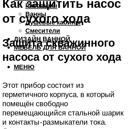
Как защитить насос
Раковины
Ванны
от сухого хода
Душевые кабины
Смесители
ДИЗАЙН ВАННОЙ
Защита скважинного
МЕБЕЛЬ ДЛЯ ВАННОЙ
насоса от сухого хода
МЕНЮ
Этот прибор состоит из
герметичного корпуса, в который
помещён свободно
перемещающийся стальной шарик
и контакты-размыкатели тока.