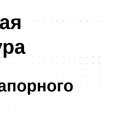
ная
ура
апорного