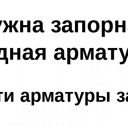
ужна запор
дная армат
ти арматуры з