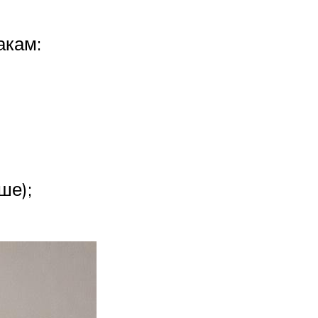
акам:
ше);