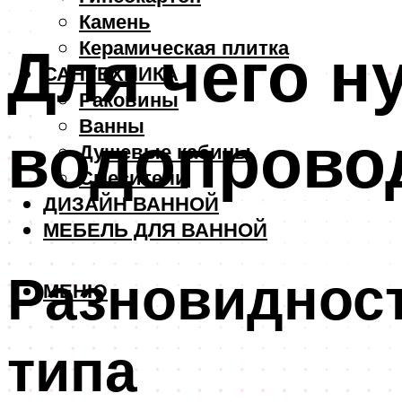
Камень
Для чего н
Керамическая плитка
САНТЕХНИКА
Раковины
Ванны
водопрово
Душевые кабины
Смесители
ДИЗАЙН ВАННОЙ
МЕБЕЛЬ ДЛЯ ВАННОЙ
Разновиднос
МЕНЮ
типа