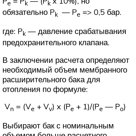
P
= P
— (P
x 10%), но
e
k
k
обязательно P
— P
=> 0,5 бар.
k
e
где: P
— давление срабатывания
k
предохранительного клапана.
В заключении расчета определяют
необходимый объем мембранного
расширительного бака для
отопления по формуле:
V
= (V
+ V
) x (P
+ 1)/(P
— P
)
n
e
v
e
e
o
Выбирают бак с номинальным
объемом больше расчетного.