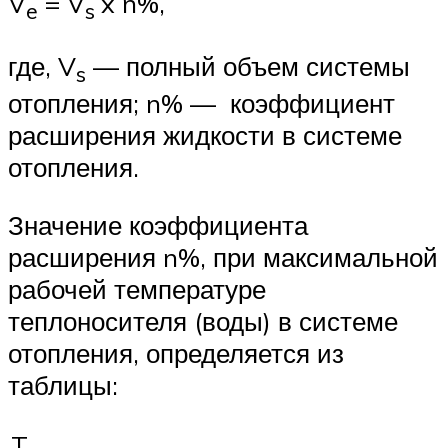
V
= V
x n%,
e
s
где, V
— полный объем системы
s
отопления; n% — коэффициент
расширения жидкости в системе
отопления.
Значение коэффициента
расширения n%, при максимальной
рабочей температуре
теплоносителя (воды) в системе
отопления, определяется из
таблицы:
T