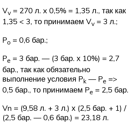
V
= 270 л. x 0,5% = 1,35 л., так как
v
1,35 < 3, то принимаем V
= 3 л.;
v
P
= 0,6 бар.;
o
P
= 3 бар. — (3 бар. х 10%) = 2,7
e
бар., так как обязательно
выполнение условия P
— P
=>
k
e
0,5 бар., то принимаем P
= 2,5 бар.
e
Vn = (9,58 л. + 3 л.) х (2,5 бар. + 1) /
(2,5 бар. — 0,6 бар.) = 23,18 л.