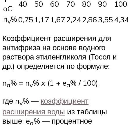
40
50
60
70
80
90
100
oC
n
%
0,75
1,17
1,67
2,24
2,86
3,55
4,34
v
Коэффициент расширения для
антифриза на основе водного
раствора этиленгликоля (Тосол и
др.) определяется по формуле:
n
% = n
% x (1 + e
% / 100),
a
v
a
где n
% —
коэффициент
v
расширения воды
из таблицы
выше; e
% — процентное
a