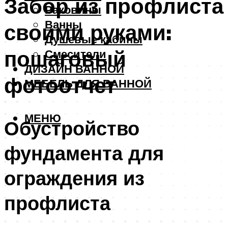
Забор из профлиста
Раковины
Ванны
своими руками:
Душевые кабины
пошаговый
Смесители
ДИЗАЙН ВАННОЙ
фотоотчет
МЕБЕЛЬ ДЛЯ ВАННОЙ
МЕНЮ
Обустройство
фундамента для
ограждения из
профлиста