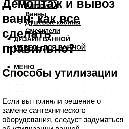
Демонтаж и вывоз
Раковины
Ванны
ванн: как все
Душевые кабины
сделать
Смесители
ДИЗАЙН ВАННОЙ
правильно?
МЕБЕЛЬ ДЛЯ ВАННОЙ
МЕНЮ
Способы утилизации
Если вы приняли решение о
замене сантехнического
оборудования, следует задуматься
об утилизации ванной.