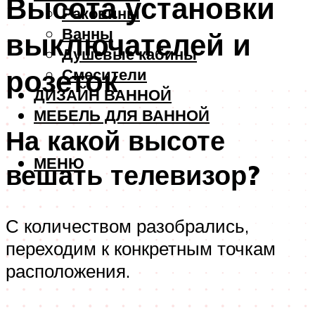
Высота установки
Раковины
Ванны
выключателей и
Душевые кабины
розеток
Смесители
ДИЗАЙН ВАННОЙ
МЕБЕЛЬ ДЛЯ ВАННОЙ
На какой высоте
МЕНЮ
вешать телевизор?
С количеством разобрались,
переходим к конкретным точкам
расположения.