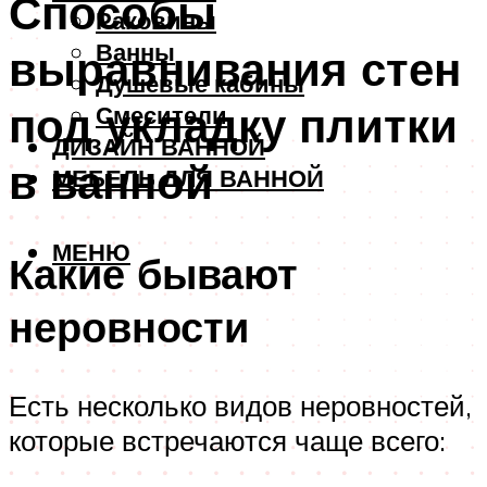
Способы
Раковины
Ванны
выравнивания стен
Душевые кабины
под укладку плитки
Смесители
ДИЗАЙН ВАННОЙ
в ванной
МЕБЕЛЬ ДЛЯ ВАННОЙ
МЕНЮ
Какие бывают
неровности
Есть несколько видов неровностей,
которые встречаются чаще всего: