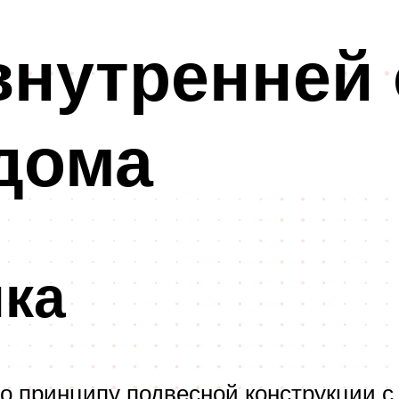
внутренней 
дома
лка
по принципу подвесной конструкции 