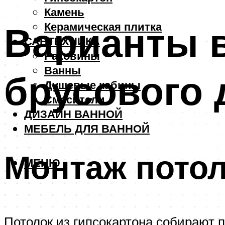
Камень
Варианты 
Керамическая плитка
САНТЕХНИКА
Раковины
Ванны
брусового 
Душевые кабины
Смесители
ДИЗАЙН ВАННОЙ
МЕБЕЛЬ ДЛЯ ВАННОЙ
Монтаж пото
МЕНЮ
Потолок из гипсокартона собирают 