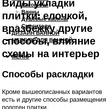
Виды укладки
Раковины
Ванны
плитки: елочкой,
Душевые кабины
вразбежку другие
Смесители
ДИЗАЙН ВАННОЙ
способы, влияние
МЕБЕЛЬ ДЛЯ ВАННОЙ
схемы на интерьер
МЕНЮ
Способы раскладки
Кроме вышеописанных вариантов
есть и другие способы размещения
полотен плитки.