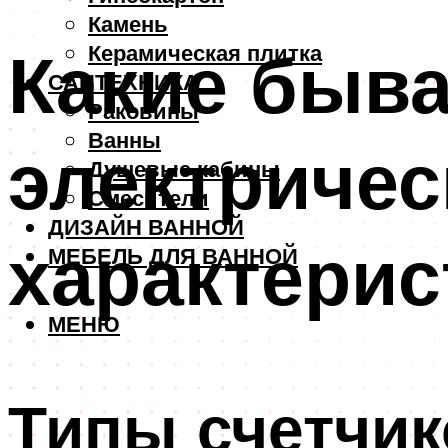
Камень
Какие быв
Керамическая плитка
САНТЕХНИКА
Раковины
Ванны
электричес
Душевые кабины
Смесители
ДИЗАЙН ВАННОЙ
характерис
МЕБЕЛЬ ДЛЯ ВАННОЙ
МЕНЮ
Типы счетчик