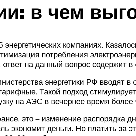
ии: в чем выг
б энергетических компаниях. Казало
птимизация потребления электроэнерг
е, ответ на данный вопрос содержит 
нистерства энергетики РФ вводят в 
тарифные. Такой подход стимулирует
рузку на АЭС в вечернее время более
нсе, это – изменение распорядка дн
ль экономит деньги. Но платить за э