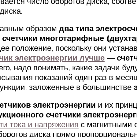
вается число оборотов диска, соотве
диска.
главным образом
два типа электросч
и
счетчики многотарифные (двухт
е положение, поскольку они устанав
чик электроэнергии лучше
—
счет
него, надо понимать, какие задачи б
писывания показаний один раз в меся
ункции, заложенные в большинстве
четчиков электроэнергии
и их прин
укционного счетчики электроэнер
ти тока и напряжения
с магнитными с
оборотов диска прямо пропорциональ