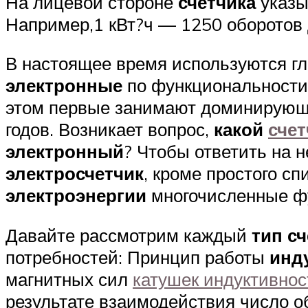
На лицевой стороне
счетчика
указы
Например,1 кВт?ч — 1250 оборотов 
В настоящее время используются 
электронные
по функциональност
этом первые занимают доминирующе
годов. Возникает вопрос,
какой
счет
электронный
? Чтобы ответить на 
электросчетчик
, кроме простого с
электроэнергии
многочисленные ф
Давайте рассмотрим каждый
тип с
потребностей: Принцип работы
инд
магнитных сил
катушек индуктивнос
результате взаимодействия число 