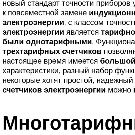
новый стандарт точности приборов 
к повсеместной замене
индукционн
электроэнергии
, с классом точно
электроэнергии
является
тарифно
были однотарифными
. Функцион
трехтарифных счетчиков
позволяю
настоящее время имеется
большой
характеристики, разный набор функ
некоторые хотят простой, надежный
счетчиков электроэнергии
можно
Многотарифн