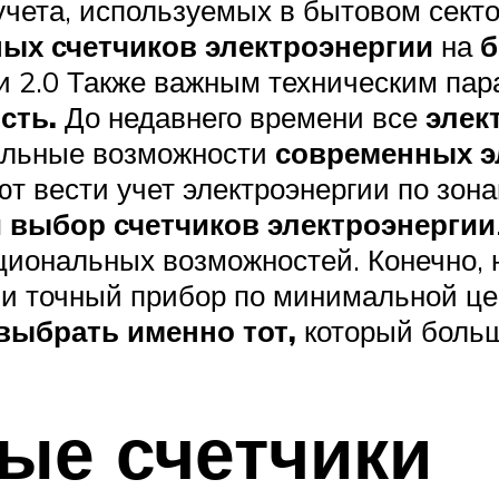
учета, используемых в бытовом секто
ых счетчиков электроэнергии
на
б
сти 2.0 Также важным техническим па
сть.
До недавнего времени все
элек
альные возможности
современных э
т вести учет электроэнергии по зона
 выбор счетчиков электроэнергии
циональных возможностей. Конечно, 
 и точный прибор по минимальной це
выбрать именно тот,
который больш
ые счетчики