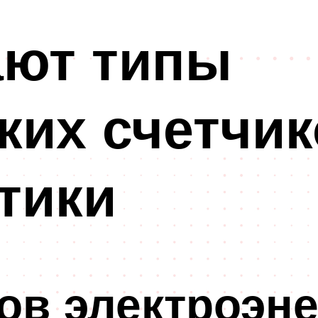
ают типы
ких счетчик
тики
ов электроэне