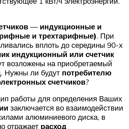
тствующее 1 кВт/ч электроэнергии.
етчиков
—
индукционные и
арифные и трехтарифные)
. При
ливались вплоть до середины 90-х
чик индукционный или счетчик
удут возложены на приобретаемый
ц. Нужны ли будут
потребителю
электронных счетчиков
?
цип работы для определения Ваших
гии
заключается во взаимодействии
илами алюминиевого диска, в
но отражает
расход