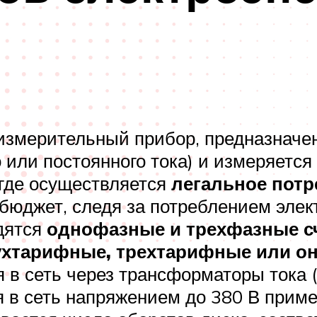
змерительный прибор, предназначен
или постоянного тока) и измеряется 
где осуществляется
легальное потр
бюджет, следя за потреблением элек
дятся
однофазные и трехфазные с
ухтарифные, трехтарифные или о
 в сеть через трансформаторы тока (
 в сеть напряжением до 380 В примен