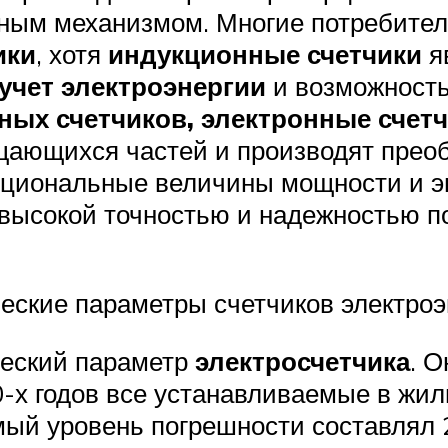
ым механизмом. Многие потребители
ики
, хотя
индукционные счетчики
я
чет электроэнергии
и возможность
ных счетчиков, электронные счетч
щающихся частей и производят прео
рциональные величины мощности и э
высокой точностью и надежностью п
ческие параметры счетчиков электроэ
еский параметр
электросчетчика
. 
0-х годов все устанавливаемые в жи
ый уровень погрешности составлял 2