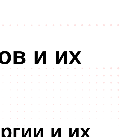
ов и их
ргии и их