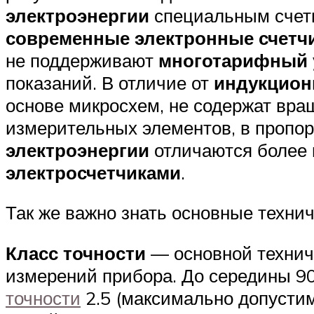
электроэнергии
специальным счетн
современные электронные счетч
не поддерживают
многотарифный у
показаний. В отличие от
индукцион
основе микросхем, не содержат вра
измерительных элементов, в пропо
электроэнергии
отличаются более 
электросчетчиками
.
Так же важно знать основные техни
Класс точности
— основной технич
измерений прибора. До середины 9
точности
2.5 (максимально допустим