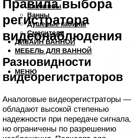
Правила выбора
Раковины
Ванны
регистратора
Душевые кабины
видеонаблюдения
Смесители
ДИЗАЙН ВАННОЙ
МЕБЕЛЬ ДЛЯ ВАННОЙ
Разновидности
МЕНЮ
видеорегистраторов
Аналоговые видеорегистраторы —
обладают высокой степенью
надежности при передаче сигнала,
но ограничены по разрешению