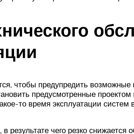
хнического обс
яции
ся, чтобы предупредить возможные
становить предусмотренные проекто
 какое-то время эксплуатации систе
в результате чего резко снижается о