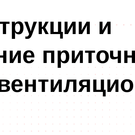
трукции и
ние приточ
вентиляци