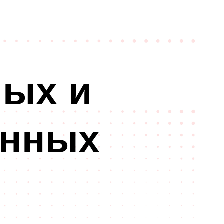
ных и
онных