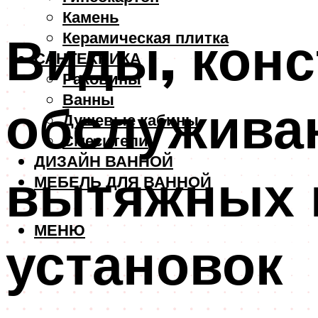
Камень
Виды, конс
Керамическая плитка
САНТЕХНИКА
Раковины
Ванны
обслужива
Душевые кабины
Смесители
ДИЗАЙН ВАННОЙ
вытяжных 
МЕБЕЛЬ ДЛЯ ВАННОЙ
МЕНЮ
установок