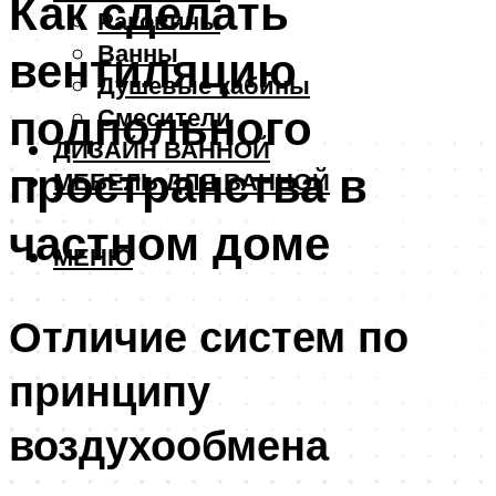
Как сделать
Раковины
Ванны
вентиляцию
Душевые кабины
подпольного
Смесители
ДИЗАЙН ВАННОЙ
пространства в
МЕБЕЛЬ ДЛЯ ВАННОЙ
частном доме
МЕНЮ
Отличие систем по
принципу
воздухообмена