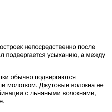
построек непосредственно после
л подвергается усыханию, а между
шки обычно подвергаются
ли молотком. Джутовые волокна не
бинации с льняными волокнами,
е.