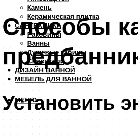
Камень
Способы ка
Керамическая плитка
САНТЕХНИКА
Раковины
Ванны
предбанни
Душевые кабины
Смесители
ДИЗАЙН ВАННОЙ
МЕБЕЛЬ ДЛЯ ВАННОЙ
Установить 
МЕНЮ