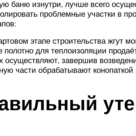
ю баню изнутри, лучше всего осущес
золировать проблемные участки в пр
апов:
артовом этапе строительства жгут м
 полотно для теплоизоляции продаёт
х осуществляют, завершив возведени
ую части обрабатывают конопаткой 
авильный уте