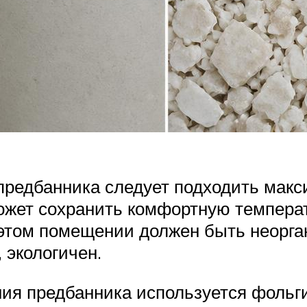
предбанника следует подходить макс
жет сохранить комфортную температу
 этом помещении должен быть неорган
 экологичен.
ния предбанника используется фольг