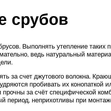
ие срубов
 брусов. Выполнять утепление таких 
мательно, ведь натуральный материа
ели.
ть за счет джутового волокна. Краю
удряются пробивать их конопаткой и
и прочны за счёт специфической ком
й период, неприхотливы при монтаж