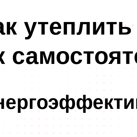
к утеплить
к самостоят
энергоэффекти