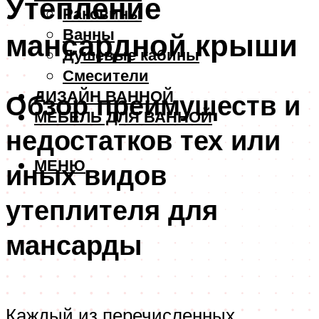
Утепление
Раковины
Ванны
мансардной крыши
Душевые кабины
Смесители
ДИЗАЙН ВАННОЙ
Обзор преимуществ и
МЕБЕЛЬ ДЛЯ ВАННОЙ
недостатков тех или
МЕНЮ
иных видов
утеплителя для
мансарды
Каждый из перечисленных