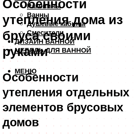
Особенности
Раковины
Ванны
утепления дома из
Душевые кабины
бруса своими
Смесители
ДИЗАЙН ВАННОЙ
руками
МЕБЕЛЬ ДЛЯ ВАННОЙ
МЕНЮ
Особенности
утепления отдельных
элементов брусовых
домов