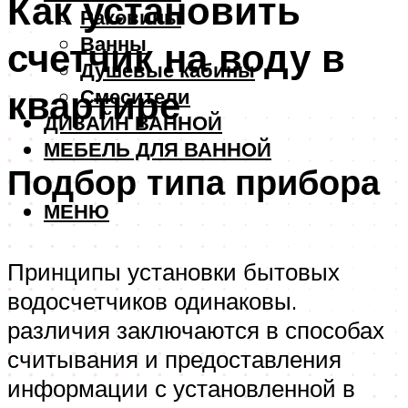
Как установить
Раковины
Ванны
счетчик на воду в
Душевые кабины
квартире
Смесители
ДИЗАЙН ВАННОЙ
МЕБЕЛЬ ДЛЯ ВАННОЙ
Подбор типа прибора
МЕНЮ
Принципы установки бытовых
водосчетчиков одинаковы.
различия заключаются в способах
считывания и предоставления
информации с установленной в