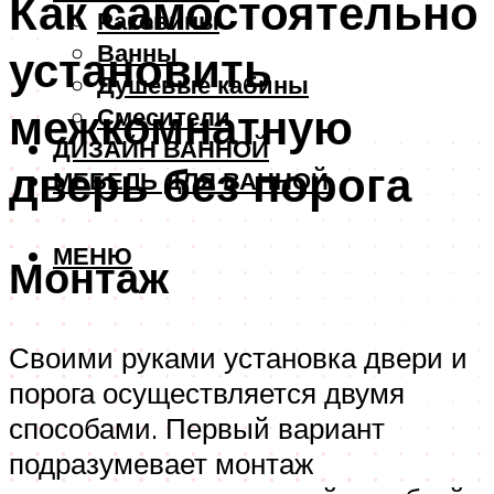
Как самостоятельно
Раковины
Ванны
установить
Душевые кабины
межкомнатную
Смесители
ДИЗАЙН ВАННОЙ
дверь без порога
МЕБЕЛЬ ДЛЯ ВАННОЙ
МЕНЮ
Монтаж
Своими руками установка двери и
порога осуществляется двумя
способами. Первый вариант
подразумевает монтаж