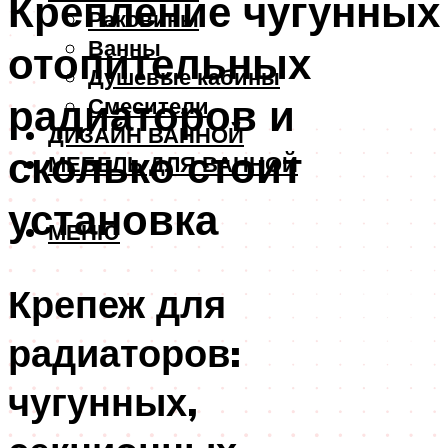
Крепление чугунных
Раковины
Ванны
отопительных
Душевые кабины
радиаторов и
Смесители
ДИЗАЙН ВАННОЙ
сколько стоит
МЕБЕЛЬ ДЛЯ ВАННОЙ
установка
МЕНЮ
Крепеж для
радиаторов:
чугунных,